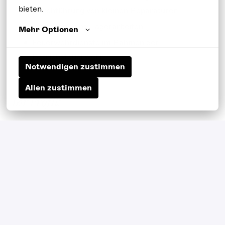
bieten.
Durchführung von kleinen Reparaturen
Transport- und Lagerarbeiten
Mehr Optionen
Feuerwehrdienste im Rahmen der
Betriebsfeuerwehr
Notwendigen zustimmen
Allen zustimmen
Ihr Profil:
Hohe Zuverlässigkeit und Teamfähigkeit
Gute körperliche Verfassung
Handwerkliches Geschick und
Improvisationstalent
Einsatzbereitschaft und Flexibilität (Abend- und
Wochenendarbeit)
Interesse am Theater, an der Zusammenarbeit