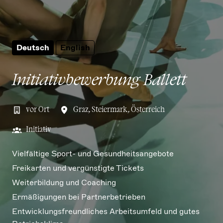
Deutsch
English
Initiativbewerbung Ballett
vor Ort
Graz
,
Steiermark
,
Österreich
Initiativ
Vielfältige Sport- und Gesundheitsangebote
Freikarten und vergünstigte Tickets
Weiterbildung und Coaching
Ermäßigungen bei Partnerbetrieben
Entwicklungsfreundliches Arbeitsumfeld und gutes