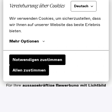
Vereinbarung über Cookies
Deutsch
Wir verwenden Cookies, um sicherzustellen, dass 
Sind zurzeit keine passenden Stellen in unserem
wir Ihnen auf unserer Website das beste Erlebnis 
Ballett ausgeschrieben?
bieten.
Mehr Optionen
Wir freuen uns dennoch über Ihre Bewerbung. Diese
wird von uns unter Einhaltung der
Datenschutzbestimmungen in Evidenz gehalten. Wir
Notwendigen zustimmen
bitten um Verständnis, dass wir nur mit Ihnen in
Allen zustimmen
Kontakt treten, wenn wir eine passende Vakanz
haben.
Für Ihre
aussagekräftige Bewerbung mit Lichtbild
und Lebenslauf sind außerdem zumindest zwei
Videobeispiele
(als Dateiupload oder Hyperlink)
erforderlich.