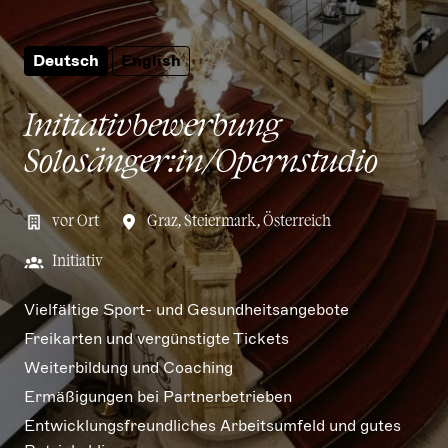
Deutsch
English
Initiativbewerbung
Solosänger:in/Opernstudio
vor Ort
Graz
,
Steiermark
,
Österreich
Initiativ
Vielfältige Sport- und Gesundheitsangebote
Freikarten und vergünstigte Tickets
Weiterbildung und Coaching
Ermäßigungen bei Partnerbetrieben
Entwicklungsfreundliches Arbeitsumfeld und gutes